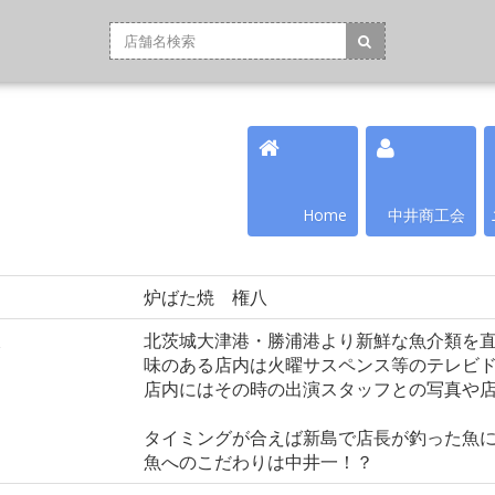
Home
中井商工会
炉ばた焼 権八
報
北茨城大津港・勝浦港より新鮮な魚介類を
味のある店内は火曜サスペンス等のテレビ
店内にはその時の出演スタッフとの写真や
タイミングが合えば新島で店長が釣った魚
魚へのこだわりは中井一！？