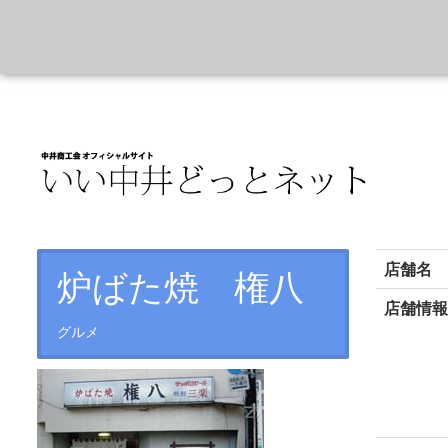
店舗名
炉ばた焼 権八
店舗情
グルメ