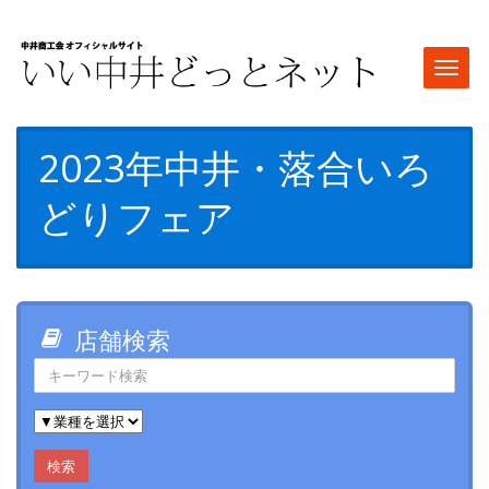
Togg
navi
2023年中井・落合いろ
どりフェア
店舗検索
検索